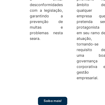
desconformidades
âmbito d
com a legislação,
qualquer
garantindo a
empresa qu
prevenção de
pretenda se
multas e
protagonista
problemas nesta
em seu ramo d
seara.
atuação,
tornando-se
requisito d
uma bo
governança
corporativa 
gestão
empresarial.
Saiba mais!