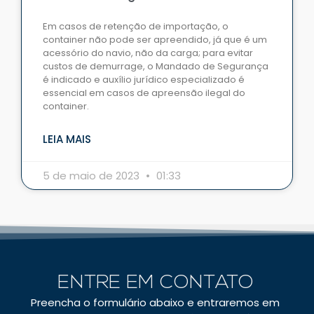
Em casos de retenção de importação, o
container não pode ser apreendido, já que é um
acessório do navio, não da carga; para evitar
custos de demurrage, o Mandado de Segurança
é indicado e auxílio jurídico especializado é
essencial em casos de apreensão ilegal do
container.
LEIA MAIS
5 de maio de 2023
01:33
ENTRE EM
CONTATO
Preencha o formulário abaixo e entraremos em