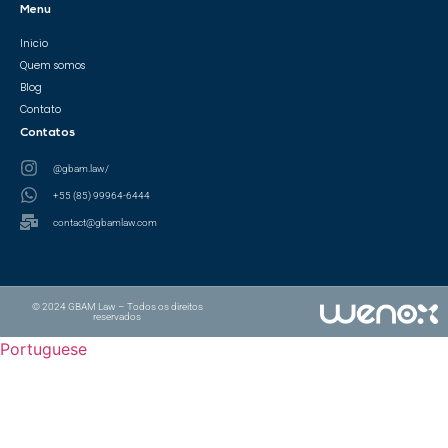
Menu
Inicio
Quem somos
Blog
Contato
Contatos
@gbam.law/
+55 (85) 99964-6444
contact@gbamlaw.com
© 2024 GBAM Law – Todos os direitos
reservados
Portuguese