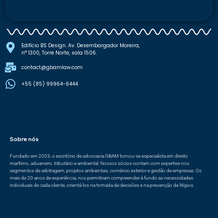
Edifício BS Design. Av. Desembargador Moreira,
n° 1300, Torre Norte, sala 1506.
contact@gbamlaw.com
+55 (85) 99964-6444
Sobre nós
Fundado em 2003, o escritório de advocacia GBAM tornou-se especialista em direito
marítimo, aduaneiro, tributário e ambiental. Nossos sócios contam com expertise nos
segmentos de arbitragem, projetos ambientais, comércio exterior e gestão de empresas. Os
mais de 20 anos de experiência, nos permitiram compreender à fundo as necessidades
individuais de cada cliente, orientá-los na tomada de decisões e na prevenção de litígios.