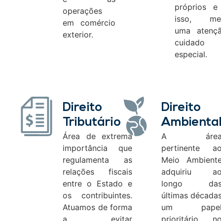
próprios e
operações
isso, me
em comércio
uma atenç
exterior.
cuidado
especial.
Direito
Direito
Tributário
Ambienta
Área de extrema
A áre
importância que
pertinente a
regulamenta as
Meio Ambient
relações fiscais
adquiriu a
entre o Estado e
longo da
os contribuintes.
últimas década
Atuamos de forma
um pape
a evitar
prioritário n