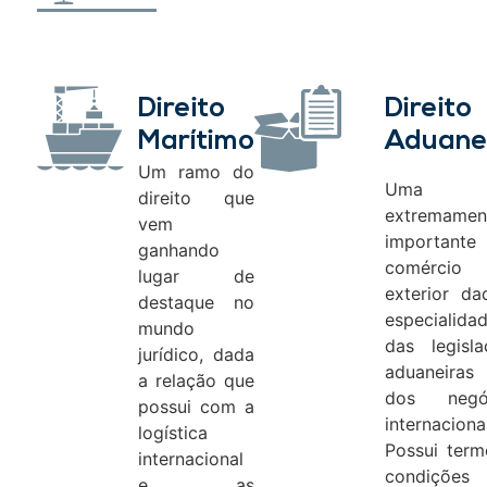
Direito
Direito
Marítimo
Aduane
Um ramo do
Uma á
direito que
extremamen
vem
important
ganhando
comércio
lugar de
exterior da
destaque no
especialida
mundo
das legisla
jurídico, dada
aduaneir
a relação que
dos negó
possui com a
internaciona
logística
Possui term
internacional
condições
e as